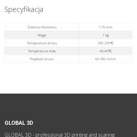
Specyfikacja
Średnica filamentu
1,75 mm
Waga
1 kg
Temperatura druku
200-230℃
Temperatura stołu
45-60℃
Prędkość druku
60-300 mm/s
GLOBAL 3D
GLOBAL 3D - professional 3D printing and scannig