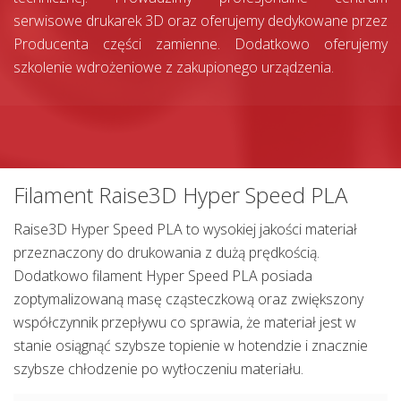
serwisowe drukarek 3D oraz oferujemy dedykowane przez
Producenta części zamienne. Dodatkowo oferujemy
szkolenie wdrożeniowe z zakupionego urządzenia.
Filament Raise3D Hyper Speed PLA
Raise3D Hyper Speed PLA to wysokiej jakości materiał
przeznaczony do drukowania z dużą prędkością.
Dodatkowo filament Hyper Speed PLA posiada
zoptymalizowaną masę cząsteczkową oraz zwiększony
współczynnik przepływu co sprawia, że materiał jest w
stanie osiągnąć szybsze topienie w hotendzie i znacznie
szybsze chłodzenie po wytłoczeniu materiału.